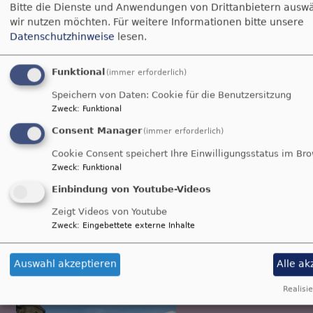
Gottesdienst in moderner Form mit
Bitte die Dienste und Anwendungen von Drittanbietern auswä
Abendmahl
wir nutzen möchten.
Für weitere Informationen bitte unsere
Pfarrerin Sandra Schwarz-Biller
Datenschutzhinweise
lesen.
Büchenbach
St.-Willibald-Kirche
Funktional
(immer erforderlich)
Speichern von Daten: Cookie für die Benutzersitzung
Zweck
:
Funktional
Consent Manager
(immer erforderlich)
Cookie Consent speichert Ihre Einwilligungsstatus im Br
Zweck
:
Funktional
Einbindung von Youtube-Videos
Mo, 14.9. 19-20:30 Uhr
Zeigt Videos von Youtube
Colours of Life - Chorprobe
Zweck
:
Eingebettete externe Inhalte
Erlbacher Stefan
Büchenbach
Jugendhaus Büchenbach - 1.Stock
Auswahl akzeptieren
Alle ak
Realisie