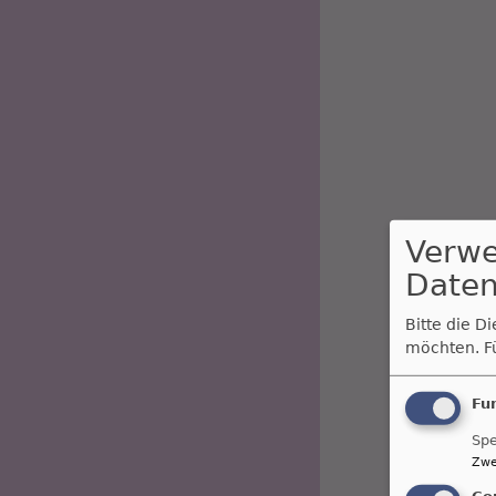
Verw
Daten
Bitte die D
möchten.
F
Fu
Spe
Zwe
Co