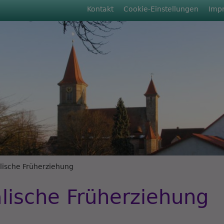
Fußbereichsmenü
Kontakt
Cookie-Einstellungen
Imp
rumb
lische Früherziehung
lische Früherziehung