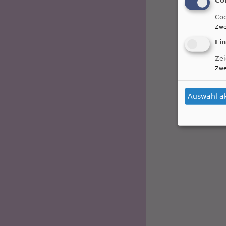
Coo
Zwe
Ei
Zei
Zwe
Auswahl a