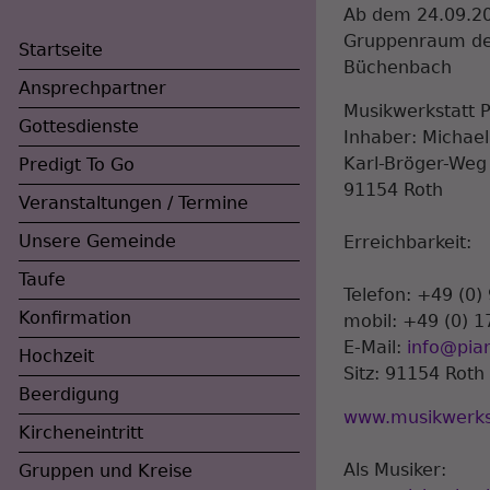
Ab dem 24.09.20
Gruppenraum der
Startseite
Büchenbach
Ansprechpartner
Musikwerkstatt P
Gottesdienste
Inhaber: Michael
Karl-Bröger-Weg
Predigt To Go
91154 Roth
Veranstaltungen / Termine
Unsere Gemeinde
Erreichbarkeit:
Taufe
Telefon: +49 (0)
Konfirmation
mobil: +49 (0) 1
Hauptnavigation
E-Mail:
info@pia
Hochzeit
Sitz: 91154 Roth
Beerdigung
www.musikwerkst
Kircheneintritt
Als Musiker:
Gruppen und Kreise