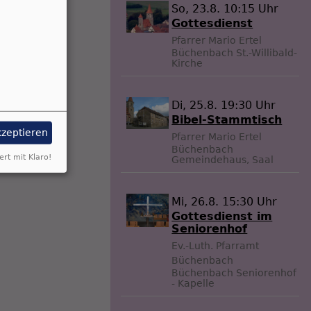
So, 23.8. 10:15 Uhr
Gottesdienst
Pfarrer Mario Ertel
Büchenbach
St.-Willibald-
Kirche
Di, 25.8. 19:30 Uhr
Bibel-Stammtisch
kzeptieren
Pfarrer Mario Ertel
Büchenbach
ert mit Klaro!
Gemeindehaus, Saal
Mi, 26.8. 15:30 Uhr
Gottesdienst im
Seniorenhof
Ev.-Luth. Pfarramt
Büchenbach
Büchenbach
Seniorenhof
- Kapelle