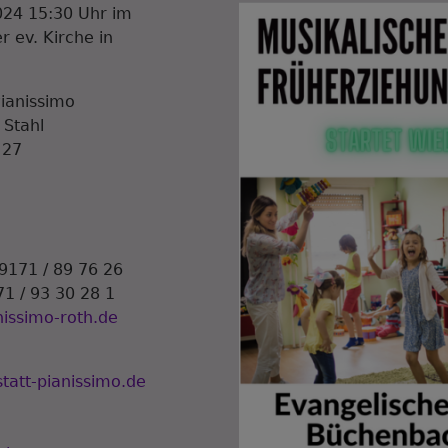
24 15:30 Uhr im
 ev. Kirche in
ianissimo
 Stahl
 27
 9171 / 89 76 26
71 / 93 30 28 1
nissimo-roth.de
att-pianissimo.de