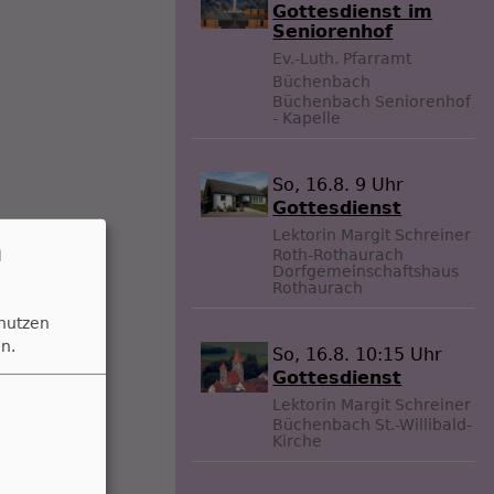
Gottesdienst im
Seniorenhof
Ev.-Luth. Pfarramt
Büchenbach
Büchenbach
Seniorenhof
- Kapelle
So, 16.8. 9 Uhr
Gottesdienst
Lektorin Margit Schreiner
n
Roth-Rothaurach
Dorfgemeinschaftshaus
Rothaurach
 nutzen
n.
So, 16.8. 10:15 Uhr
Gottesdienst
Lektorin Margit Schreiner
Büchenbach
St.-Willibald-
Kirche