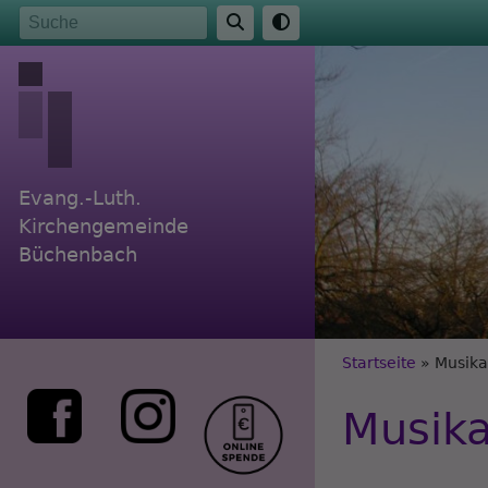
Direkt
Suche
zum
Inhalt
Evang.-Luth.
Kirchengemeinde
Büchenbach
Breadc
Startseite
Musika
Musika