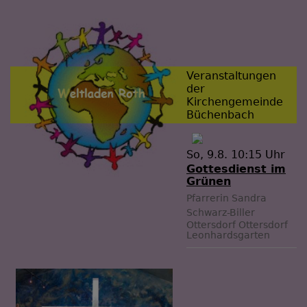
Veranstaltungen
der
Kirchengemeinde
Büchenbach
So, 9.8. 10:15 Uhr
Gottesdienst im
Grünen
Pfarrerin Sandra
Schwarz-Biller
Ottersdorf
Ottersdorf
Leonhardsgarten