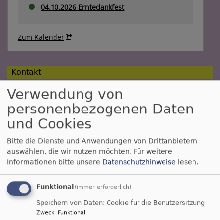
04.10.2026 Erntedankfest
Zum Kalender
Kontakt
Evang.-Luth. Pfarramt Büchenbach
Verwendung von
Obere Bahnhofstraße 3
personenbezogenen Daten
91186 Büchenbach
und Cookies
Telefon
09171 / 9762-0
E-Mail
:
pfarramt.buechenbach@elkb.de
Bitte die Dienste und Anwendungen von Drittanbietern
auswählen, die wir nutzen möchten.
Für weitere
Öffnungszeiten Pfarramt
Informationen bitte unsere
Datenschutzhinweise
lesen.
Notrufnummern bei Konflikten Zuhause
Funktional
(immer erforderlich)
Speichern von Daten: Cookie für die Benutzersitzung
Die Seiten für Kinder
Zweck
:
Funktional