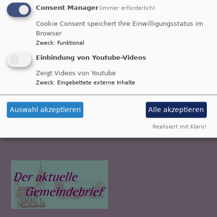
Consent Manager
(immer erforderlich)
Cookie Consent speichert Ihre Einwilligungsstatus im
Browser
Zweck
:
Funktional
Einbindung von Youtube-Videos
Zeigt Videos von Youtube
Die Seiten für Erwachsene
Zweck
:
Eingebettete externe Inhalte
Auswahl akzeptieren
Alle akzeptieren
Realisiert mit Klaro!