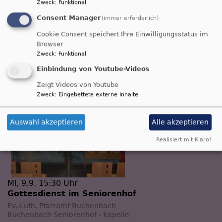
Zweck
:
Funktional
Consent Manager
(immer erforderlich)
So, 6.9. 10:15 Uhr
Cookie Consent speichert Ihre Einwilligungsstatus im
Gottesdienst
Browser
Zweck
:
Funktional
Prädikant Stefan Erlbacher
Büchenbach
St.-Willibald-Kirche
Einbindung von Youtube-Videos
Zeigt Videos von Youtube
Zweck
:
Eingebettete externe Inhalte
Auswahl akzeptieren
Alle akzeptieren
Realisiert mit Klaro!
Mi, 9.9. 15:30 Uhr
Gottesdienst im Seniorenhof
Ev.-Luth. Pfarramt Büchenbach
Büchenbach
Seniorenhof - Kapelle