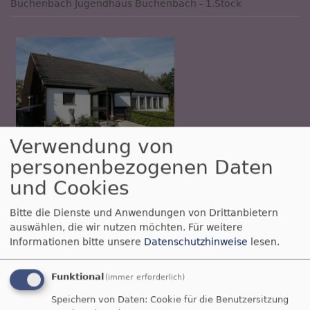
Büchenbach
Jugendhaus Büchenbach - 1.Stock
Verwendung von
So, 6.9. 9 Uhr
personenbezogenen Daten
Gottesdienst
und Cookies
Prädikant Stefan Erlbacher
Roth-Rothaurach
Dorfgemeinschaftshaus Rothaurach
Bitte die Dienste und Anwendungen von Drittanbietern
auswählen, die wir nutzen möchten.
Für weitere
Informationen bitte unsere
Datenschutzhinweise
lesen.
Funktional
(immer erforderlich)
Speichern von Daten: Cookie für die Benutzersitzung