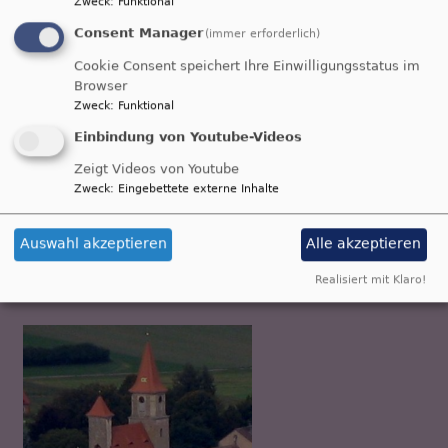
Zweck
:
Funktional
Consent Manager
(immer erforderlich)
Cookie Consent speichert Ihre Einwilligungsstatus im
Browser
Zweck
:
Funktional
Einbindung von Youtube-Videos
Zeigt Videos von Youtube
Zweck
:
Eingebettete externe Inhalte
So, 6.9. 9 Uhr
Gottesdienst
Auswahl akzeptieren
Alle akzeptieren
Prädikant Stefan Erlbacher
Roth-Rothaurach
Dorfgemeinschaftshaus Rothaurach
Realisiert mit Klaro!