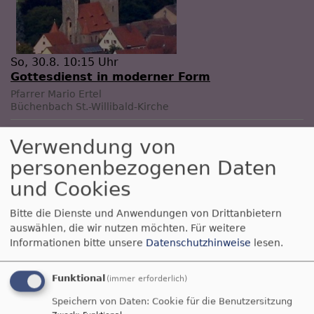
So, 30.8. 10:15 Uhr
Gottesdienst in moderner Form
Pfarrer Mario Ertel
Büchenbach
St.-Willibald-Kirche
Verwendung von
personenbezogenen Daten
und Cookies
Bitte die Dienste und Anwendungen von Drittanbietern
auswählen, die wir nutzen möchten.
Für weitere
Informationen bitte unsere
Datenschutzhinweise
lesen.
Mi, 2.9. 20 Uhr
Funktional
(immer erforderlich)
Gebet für Israel und die Welt
Sauer Anita
Speichern von Daten: Cookie für die Benutzersitzung
Büchenbach
Jugendhaus Büchenbach - 1.Stock