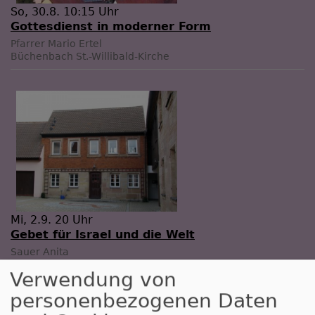
So, 30.8. 10:15 Uhr
Gottesdienst in moderner Form
Pfarrer Mario Ertel
Büchenbach
St.-Willibald-Kirche
Mi, 2.9. 20 Uhr
Gebet für Israel und die Welt
Sauer Anita
Büchenbach
Jugendhaus Büchenbach - 1.Stock
Verwendung von
personenbezogenen Daten