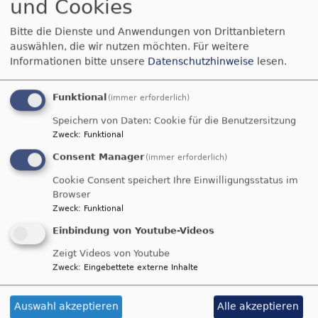
und Cookies
Bitte die Dienste und Anwendungen von Drittanbietern
auswählen, die wir nutzen möchten.
Für weitere
Informationen bitte unsere
Datenschutzhinweise
lesen.
Funktional
So, 6.9. 9 Uhr
(immer erforderlich)
Gottesdienst
Speichern von Daten: Cookie für die Benutzersitzung
Prädikant Stefan Erlbacher
Zweck
:
Funktional
Roth-Rothaurach
Dorfgemeinschaftshaus Rothaurach
Consent Manager
(immer erforderlich)
Cookie Consent speichert Ihre Einwilligungsstatus im
Browser
Zweck
:
Funktional
Einbindung von Youtube-Videos
Zeigt Videos von Youtube
Zweck
:
Eingebettete externe Inhalte
Auswahl akzeptieren
Alle akzeptieren
So, 6.9. 10:15 Uhr