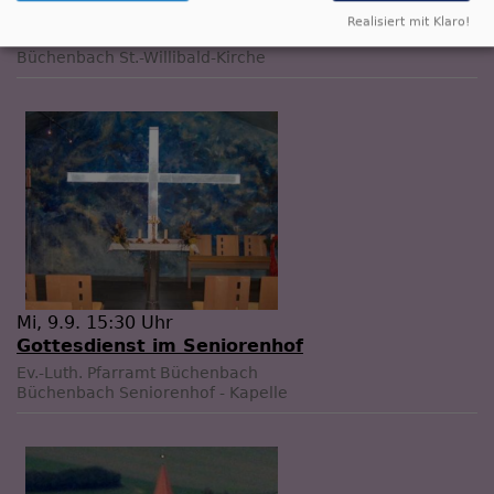
Gottesdienst
Realisiert mit Klaro!
Prädikant Stefan Erlbacher
Büchenbach
St.-Willibald-Kirche
Mi, 9.9. 15:30 Uhr
Gottesdienst im Seniorenhof
Ev.-Luth. Pfarramt Büchenbach
Büchenbach
Seniorenhof - Kapelle