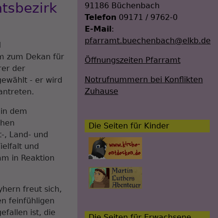
tsbezirk
91186 Büchenbach
Telefon
09171 / 9762-0
E-Mail
:
pfarramt.buechenbach@elkb.de
d
mm zum Dekan für
Öffnungszeiten Pfarramt
er der
Notrufnummern bei Konflikten
ewählt - er wird
Zuhause
 antreten.
 in dem
chen
Die Seiten für Kinder
-, Land- und
elfalt und
mm in Reaktion
hern freut sich,
n feinfühligen
fallen ist, die
Die Seiten für Erwachsene