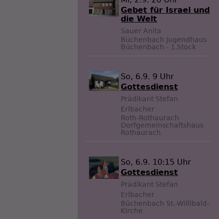
Gebet für Israel und
die Welt
Sauer Anita
Büchenbach
Jugendhaus
Büchenbach - 1.Stock
So, 6.9. 9 Uhr
Gottesdienst
Prädikant Stefan
Erlbacher
Roth-Rothaurach
Dorfgemeinschaftshaus
Rothaurach
So, 6.9. 10:15 Uhr
Gottesdienst
Prädikant Stefan
Erlbacher
Büchenbach
St.-Willibald-
Kirche