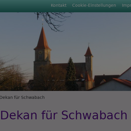
Fußbereichsmenü
Kontakt
Cookie-Einstellungen
Imp
rumb
Dekan für Schwabach
 Dekan für Schwabach