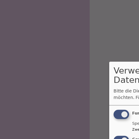
Verw
Daten
Bitte die D
möchten.
F
Fu
Spe
Zwe
Co