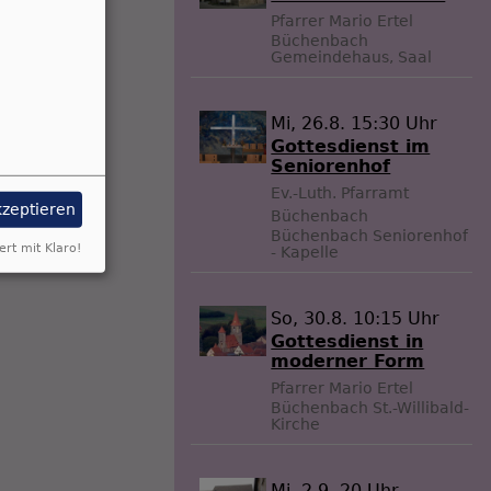
Pfarrer Mario Ertel
Büchenbach
Gemeindehaus, Saal
Mi, 26.8. 15:30 Uhr
Gottesdienst im
Seniorenhof
Ev.-Luth. Pfarramt
kzeptieren
Büchenbach
Büchenbach
Seniorenhof
ert mit Klaro!
- Kapelle
So, 30.8. 10:15 Uhr
Gottesdienst in
moderner Form
Pfarrer Mario Ertel
Büchenbach
St.-Willibald-
Kirche
Mi, 2.9. 20 Uhr