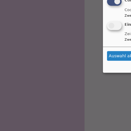
Coo
Zwe
Ei
Zei
Zwe
Auswahl a