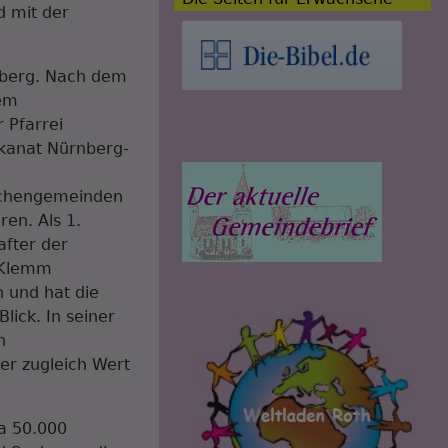
d mit der
mberg. Nach dem
dem
 Pfarrei
ekanat Nürnberg-
Kirchengemeinden
en. Als 1.
after der
r Klemm
n und hat die
lick. In seiner
n
ter zugleich Wert
a 50.000