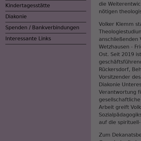
die Weiterentwic
Kindertagesstätte
nötigen theologi
Diakonie
Volker Klemm st
Spenden / Bankverbindungen
Theologiestudium
Interessante Links
anschließenden V
Wetzhausen - Fr
Ost. Seit 2019 is
geschäftsführend
Rückersdorf, Beh
Vorsitzender des
Diakonie Untere
Verantwortung fü
gesellschaftliche
Arbeit greift V
Sozialpädagogiks
auf die spirituel
Zum Dekanatsbe