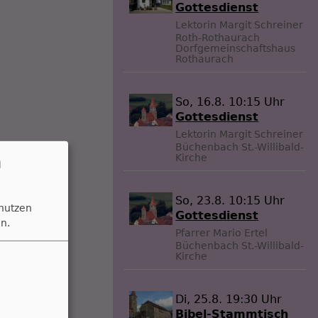
Gottesdienst
Lektorin Margit Schreiner
Roth-Rothaurach
Dorfgemeinschaftshaus
Rothaurach
So, 16.8. 10:15 Uhr
Gottesdienst
Lektorin Margit Schreiner
Büchenbach
St.-Willibald-
n
Kirche
So, 23.8. 10:15 Uhr
 nutzen
Gottesdienst
n.
Pfarrer Mario Ertel
Büchenbach
St.-Willibald-
Kirche
Di, 25.8. 19:30 Uhr
Bibel-Stammtisch