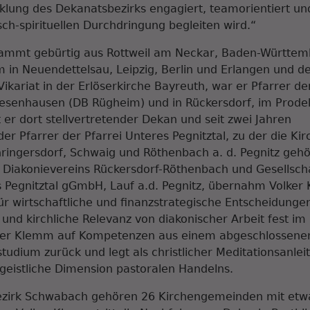
klung des Dekanatsbezirks engagiert, teamorientiert un
sch-spirituellen Durchdringung begleiten wird.“
ammt gebürtig aus Rottweil am Neckar, Baden-Württe
 in Neuendettelsau, Leipzig, Berlin und Erlangen und 
ikariat in der Erlöserkirche Bayreuth, war er Pfarrer der
iesenhausen (DB Rügheim) und in Rückersdorf, im Prod
t er dort stellvertretender Dekan und seit zwei Jahren
er Pfarrer der Pfarrei Unteres Pegnitztal, zu der die 
ringersdorf, Schwaig und Röthenbach a. d. Pegnitz gehör
 Diakonievereins Rückersdorf-Röthenbach und Gesellsch
s Pegnitztal gGmbH, Lauf a.d. Pegnitz, übernahm Volke
r wirtschaftliche und finanzstrategische Entscheidunge
 und kirchliche Relevanz von diakonischer Arbeit fest im B
olker Klemm auf Kompetenzen aus einem abgeschlossene
tudium zurück und legt als christlicher Meditationsanlei
l-geistliche Dimension pastoralen Handelns.
zirk Schwabach gehören 26 Kirchengemeinden mit etw