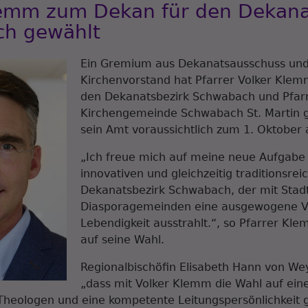
lemm zum Dekan für den Dekana
h gewählt
Ein Gremium aus Dekanatsausschuss un
Kirchenvorstand hat Pfarrer Volker Kle
den Dekanatsbezirk Schwabach und Pfarr
Kirchengemeinde Schwabach St. Martin g
sein Amt voraussichtlich zum 1. Oktober
„Ich freue mich auf meine neue Aufgabe
innovativen und gleichzeitig traditionsrei
Dekanatsbezirk Schwabach, der mit Stadt
Diasporagemeinden eine ausgewogene Vi
Lebendigkeit ausstrahlt.“, so Pfarrer Kle
auf seine Wahl.
Regionalbischöfin Elisabeth Hann von Wey
„dass mit Volker Klemm die Wahl auf eine
 Theologen und eine kompetente Leitungspersönlichkeit ge