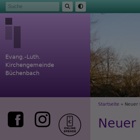
Direkt
Suche
zum
Inhalt
Evang.-Luth.
Kirchengemeinde
Büchenbach
Breadc
Startseite
Neuer 
Neuer