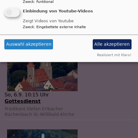
Zweck
:
Funktional
So, 6.9. 9 Uhr
Gottesdienst
Einbindung von Youtube-Videos
Prädikant Stefan Erlbacher
Zeigt Videos von Youtube
Roth-Rothaurach
Dorfgemeinschaftshaus Rothaurach
Zweck
:
Eingebettete externe Inhalte
Auswahl akzeptieren
Alle akzeptieren
Realisiert mit Klaro!
So, 6.9. 10:15 Uhr
Gottesdienst
Prädikant Stefan Erlbacher
Büchenbach
St.-Willibald-Kirche