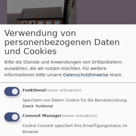
Verwendung von
personenbezogenen Daten
und Cookies
Mi, 2.9. 20 Uhr
Gebet für Israel und die Welt
Bitte die Dienste und Anwendungen von Drittanbietern
auswählen, die wir nutzen möchten.
Für weitere
Sauer Anita
Informationen bitte unsere
Datenschutzhinweise
lesen.
Büchenbach
Jugendhaus Büchenbach - 1.Stock
Funktional
(immer erforderlich)
Speichern von Daten: Cookie für die Benutzersitzung
Zweck
:
Funktional
Consent Manager
(immer erforderlich)
Cookie Consent speichert Ihre Einwilligungsstatus im
Browser