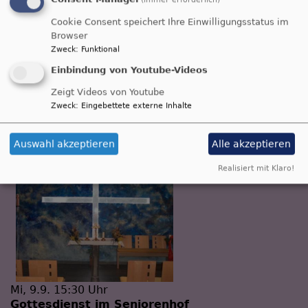
Cookie Consent speichert Ihre Einwilligungsstatus im
Browser
Zweck
:
Funktional
Einbindung von Youtube-Videos
So, 6.9. 10:15 Uhr
Zeigt Videos von Youtube
Gottesdienst
Zweck
:
Eingebettete externe Inhalte
Prädikant Stefan Erlbacher
Büchenbach
St.-Willibald-Kirche
Auswahl akzeptieren
Alle akzeptieren
Realisiert mit Klaro!
Mi, 9.9. 15:30 Uhr
Gottesdienst im Seniorenhof