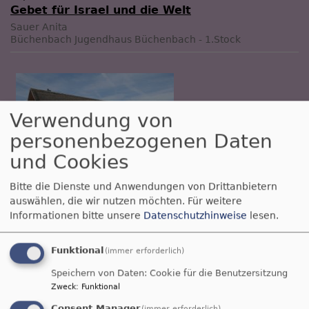
Gebet für Israel und die Welt
Sauer Anita
Büchenbach
Jugendhaus Büchenbach - 1.Stock
Verwendung von
personenbezogenen Daten
und Cookies
So, 6.9. 9 Uhr
Bitte die Dienste und Anwendungen von Drittanbietern
Gottesdienst
auswählen, die wir nutzen möchten.
Für weitere
Informationen bitte unsere
Datenschutzhinweise
lesen.
Prädikant Stefan Erlbacher
Roth-Rothaurach
Dorfgemeinschaftshaus Rothaurach
Funktional
(immer erforderlich)
Speichern von Daten: Cookie für die Benutzersitzung
Zweck
:
Funktional
Consent Manager
(immer erforderlich)