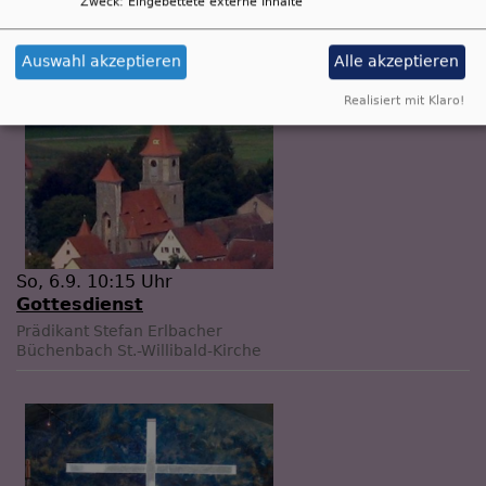
Zweck
:
Eingebettete externe Inhalte
Prädikant Stefan Erlbacher
Roth-Rothaurach
Dorfgemeinschaftshaus Rothaurach
Auswahl akzeptieren
Alle akzeptieren
Realisiert mit Klaro!
So, 6.9. 10:15 Uhr
Gottesdienst
Prädikant Stefan Erlbacher
Büchenbach
St.-Willibald-Kirche