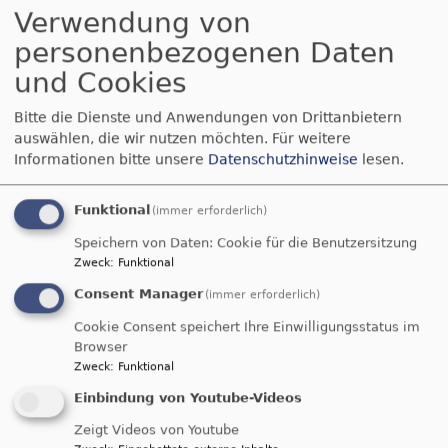
Verwendung von
personenbezogenen Daten
und Cookies
Bitte die Dienste und Anwendungen von Drittanbietern
Mi, 2.9. 20 Uhr
auswählen, die wir nutzen möchten.
Für weitere
Gebet für Israel und die Welt
Informationen bitte unsere
Datenschutzhinweise
lesen.
Sauer Anita
Büchenbach
Jugendhaus Büchenbach - 1.Stock
Funktional
(immer erforderlich)
Speichern von Daten: Cookie für die Benutzersitzung
Zweck
:
Funktional
Consent Manager
(immer erforderlich)
Cookie Consent speichert Ihre Einwilligungsstatus im
Browser
Zweck
:
Funktional
Einbindung von Youtube-Videos
So, 6.9. 9 Uhr
Zeigt Videos von Youtube
Gottesdienst