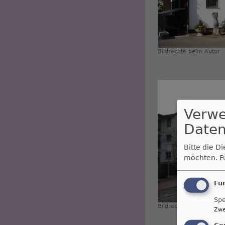
Bildrechte
beim Autor
Verw
Daten
Bitte die D
möchten.
F
Fu
Spe
Bildrechte
beim Autor
Zwe
Co