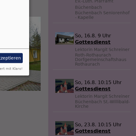
Ev.-Luth. Pfarramt
Büchenbach
Büchenbach
Seniorenhof
- Kapelle
So, 16.8. 9 Uhr
Gottesdienst
Lektorin Margit Schreiner
Roth-Rothaurach
kzeptieren
Dorfgemeinschaftshaus
Rothaurach
ert mit Klaro!
So, 16.8. 10:15 Uhr
Gottesdienst
Lektorin Margit Schreiner
Büchenbach
St.-Willibald-
Kirche
So, 23.8. 10:15 Uhr
Gottesdienst