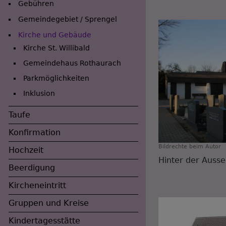
Gebühren
Gemeindegebiet / Sprengel
Kirche und Gebäude
Hauptnavigation
Kirche St. Willibald
Gemeindehaus Rothaurach
Parkmöglichkeiten
Inklusion
Taufe
Konfirmation
Bildrechte
beim Autor
Hochzeit
Hinter der Auss
Beerdigung
Kircheneintritt
Gruppen und Kreise
Kindertagesstätte