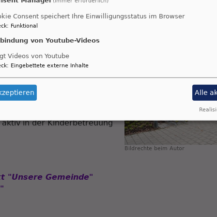
(immer erforderlich)
kie Consent speichert Ihre Einwilligungsstatus im Browser
ck
:
Funktional
agesstätte
befindet sich am
and von Büchenbach in
nbindung von Youtube-Videos
d in unmittelbarer
gt Videos von Youtube
ur Grund- und Hauptschule
ck
:
Eingebettete externe Inhalte
nlage (
Dr. Rudolf Faulhaber
evangelische Einrichtung sind
kzeptieren
Alle a
in die Trägerschaft der
irchengemeinde, die sich
Realisi
2 aktiv in der Kinderbetreuung
Bildrechte
beim Autor
t "Unsere Gemeinde"
"