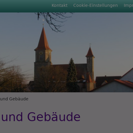
Fußbereichsmenü
Kontakt
Cookie-Einstellungen
Imp
rumb
 und Gebäude
e und Gebäude