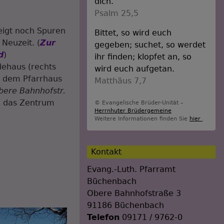
dich.
Psalm 25,5
eigt noch Spuren
Bittet, so wird euch
 Neuzeit. (
Zur
gegeben; suchet, so werdet
d
)
ihr finden; klopfet an, so
haus (rechts
wird euch aufgetan.
, dem Pfarrhaus
Matthäus 7,7
bere Bahnhofstr.
ie das Zentrum
© Evangelische Brüder-Unität –
Herrnhuter Brüdergemeine
Weitere Informationen finden Sie
hier
.
Kontakt
Evang.-Luth. Pfarramt
Büchenbach
Obere Bahnhofstraße 3
91186 Büchenbach
Telefon
09171 / 9762-0