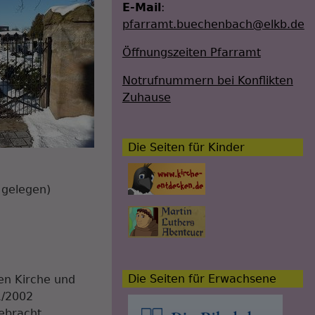
E-Mail
:
pfarramt.buechenbach@elkb.de
Öffnungszeiten Pfarramt
Notrufnummern bei Konflikten
Zuhause
Die Seiten für Kinder
gelegen)
Die Seiten für Erwachsene
en Kirche und
1/2002
ebracht