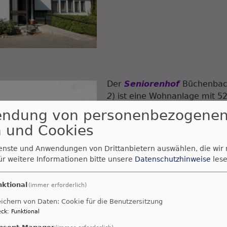
Der
Seniorenhof
Büchenbac
2
) ist eine Wohnanlage mit 52
Zweizimmer-Appartements im
endung von personenbezogene
Wohnen sowie einem Pflegebe
 und Cookies
Pflegeplätzen.
ienste und Anwendungen von Drittanbietern auswählen, die wir
ür weitere Informationen bitte unsere
Datenschutzhinweise
lese
nktional
(immer erforderlich)
ichern von Daten: Cookie für die Benutzersitzung
ck
:
Funktional
nsent Manager