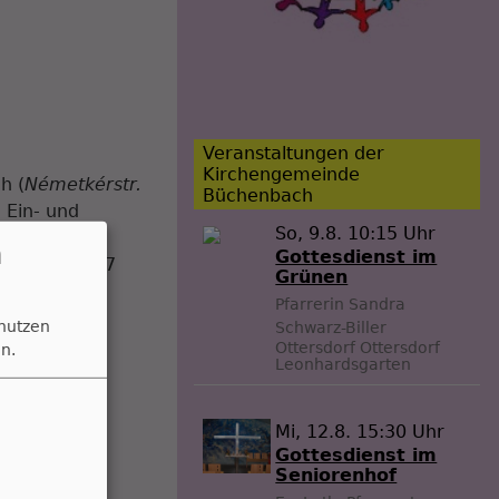
Veranstaltungen der
Kirchengemeinde
h (
Németkérstr.
Büchenbach
 Ein- und
So, 9.8. 10:15 Uhr
 Service-
n
Gottesdienst im
reich mit 47
Grünen
Pfarrerin Sandra
 nutzen
Schwarz-Biller
Ottersdorf
Ottersdorf
n.
Leonhardsgarten
Mi, 12.8. 15:30 Uhr
Gottesdienst im
Seniorenhof